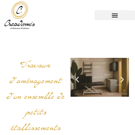
Travaux
d’aménagement
d’un ensemble de
petits
établissements